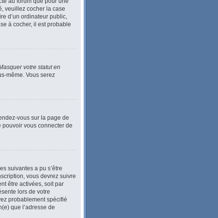
ecté au forum que pour une
é, veuillez cocher la case
e d’un ordinateur public,
se à cocher, il est probable
Masquer votre statut en
vous-même. Vous serez
 Rendez-vous sur la page de
de pouvoir vous connecter de
ses suivantes a pu s’être
scription, vous devrez suivre
t être activées, soit par
ésente lors de votre
 avez probablement spécifié
in(e) que l’adresse de