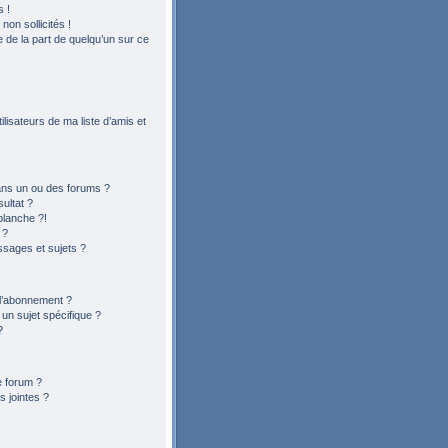
 !
on sollicités !
le de la part de quelqu’un sur ce
lisateurs de ma liste d’amis et
ans un ou des forums ?
ultat ?
blanche ?!
 ?
sages et sujets ?
t l’abonnement ?
n sujet spécifique ?
?
e forum ?
 jointes ?