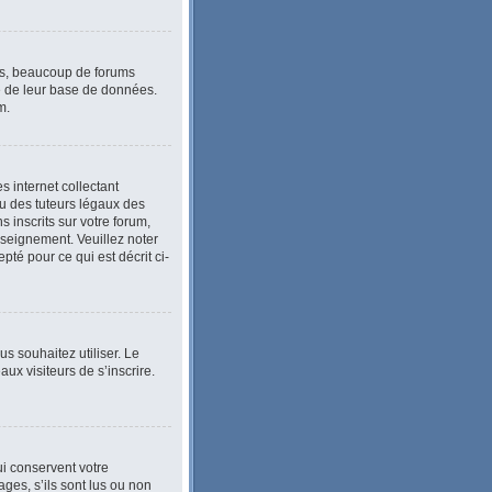
lus, beaucoup de forums
le de leur base de données.
m.
 internet collectant
u des tuteurs légaux des
inscrits sur votre forum,
nseignement. Veuillez noter
té pour ce qui est décrit ci-
ous souhaitez utiliser. Le
ux visiteurs de s’inscrire.
i conservent votre
ges, s’ils sont lus ou non