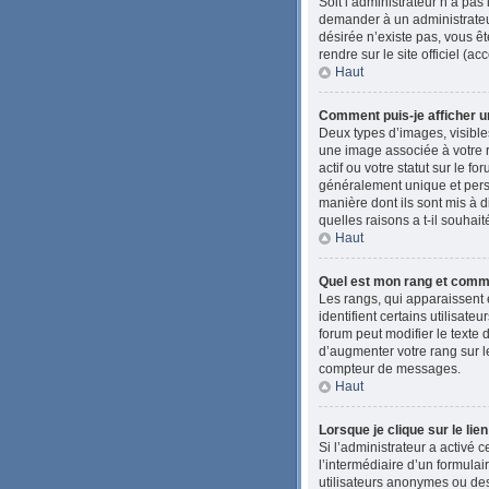
Soit l’administrateur n’a pas
demander à un administrateur 
désirée n’existe pas, vous êt
rendre sur le site officiel (
Haut
Comment puis-je afficher u
Deux types d’images, visibles
une image associée à votre 
actif ou votre statut sur le 
généralement unique et person
manière dont ils sont mis à d
quelles raisons a t-il souhait
Haut
Quel est mon rang et comme
Les rangs, qui apparaissent 
identifient certains utilisat
forum peut modifier le texte
d’augmenter votre rang sur l
compteur de messages.
Haut
Lorsque je clique sur le lie
Si l’administrateur a activé c
l’intermédiaire d’un formula
utilisateurs anonymes ou des