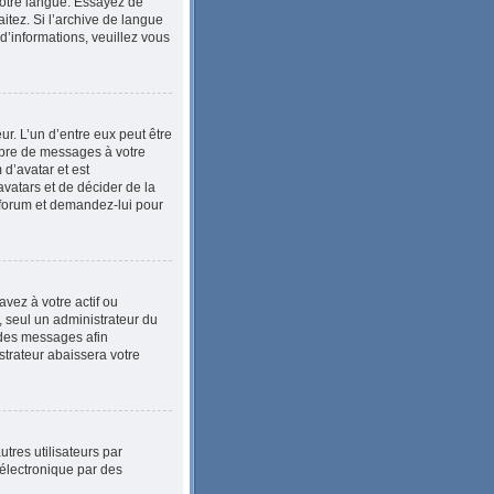
 votre langue. Essayez de
itez. Si l’archive de langue
d’informations, veuillez vous
ur. L’un d’entre eux peut être
mbre de messages à votre
 d’avatar et est
avatars et de décider de la
u forum et demandez-lui pour
vez à votre actif ou
, seul un administrateur du
 des messages afin
trateur abaissera votre
utres utilisateurs par
 électronique par des