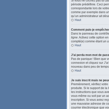
Si vous ne cochez pas la ca
période prédéfinie. Ceci perm
correspondante lors de votre
comme par exemple dans une li
qu’un administrateur ait désac
Haut
Comment puis-je empêcher l’
Dans le panneau de contrôle 
ligne
. Activez cette option e
compté(e) comme étant un util
Haut
J’ai perdu mon mot de pass
Pas de panique ! Bien que vo
connexion et cliquez sur
J’a
nouveau dans peu de temps
Haut
Je suis inscrit mais ne pe
Premièrement, vérifiez votre 
produite. Si le support de l
les instructions que vous ave
vous-même ou soit par un admi
inscription. Si vous aviez re
une mauvaise adresse de courr
courrier électronique que vou