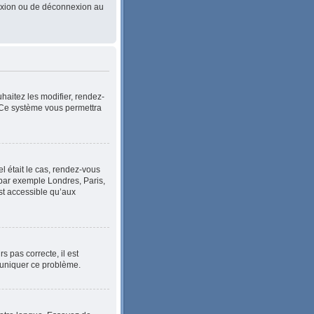
nnexion ou de déconnexion au
haitez les modifier, rendez-
. Ce système vous permettra
el était le cas, rendez-vous
, par exemple Londres, Paris,
st accessible qu’aux
s pas correcte, il est
mmuniquer ce problème.