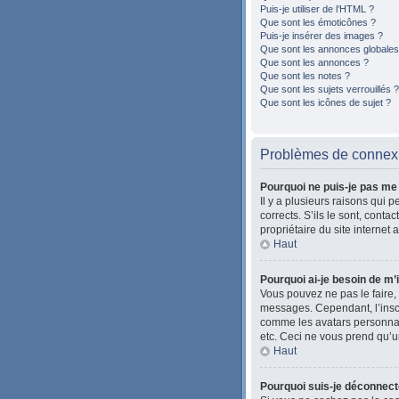
Puis-je utiliser de l’HTML ?
Que sont les émoticônes ?
Puis-je insérer des images ?
Que sont les annonces globales
Que sont les annonces ?
Que sont les notes ?
Que sont les sujets verrouillés ?
Que sont les icônes de sujet ?
Problèmes de connexio
Pourquoi ne puis-je pas me
Il y a plusieurs raisons qui 
corrects. S’ils le sont, cont
propriétaire du site internet 
Haut
Pourquoi ai-je besoin de m’i
Vous pouvez ne pas le faire, 
messages. Cependant, l’inscr
comme les avatars personnalis
etc. Ceci ne vous prend qu’u
Haut
Pourquoi suis-je déconnec