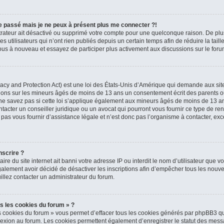
 le passé mais je ne peux à présent plus me connecter ?!
strateur ait désactivé ou supprimé votre compte pour une quelconque raison. De p
 utilisateurs qui n’ont rien publiés depuis un certain temps afin de réduire la tail
z-vous à nouveau et essayez de participer plus activement aux discussions sur le foru
cy and Protection Act) est une loi des États-Unis d’Amérique qui demande aux sites
tions sur les mineurs âgés de moins de 13 ans un consentement écrit des parents o
e savez pas si cette loi s’applique également aux mineurs âgés de moins de 13 ans 
tacter un conseiller juridique ou un avocat qui pourront vous fournir ce type de re
s vous fournir d’assistance légale et n’est donc pas l’organisme à contacter, excep
nscrire ?
taire du site internet ait banni votre adresse IP ou interdit le nom d’utilisateur que v
alement avoir décidé de désactiver les inscriptions afin d’empêcher tous les nouvea
illez contacter un administrateur du forum.
s les cookies du forum » ?
s cookies du forum » vous permet d’effacer tous les cookies générés par phpBB3 qu
nexion au forum. Les cookies permettent également d’enregistrer le statut des messa