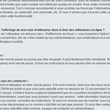
se
Me connecter automatiquement
lors de votre connexion, vous ne resterez conn
et d’éviter que votre compte soit utilisé par quelqu’un d’autre. Pour rester connect
 connexion. Ceci n’est pas recommandé si vous accédez au forum par l’intermédiair
brairie, un cybercafé, une université, etc. Si vous n’arrivez pas à trouver cette ca
tivé cette fonctionnalité.
affichage de mon nom d’utilisateur dans la liste des utilisateurs en ligne ?
de l’utilisateur, en-dessous des « Préférences du forum », vous trouverez l’option
n cochant
Oui
afin de n’être visible qu’aux administrateurs, aux modérateurs et à 
isateur invisible.
e !
tre mot de passe ne puisse pas être récupéré, il peut facilement être réinitialisé.
i perdu mon mot de passe
. Suivez les instructions et vous devriez être en mesure 
.
ux pas me connecter !
nom d’utilisateur et votre mot de passe. S’ils sont corrects, alors une des deux cho
a COPPA est activé et que vous avez spécifié avoir en dessous de 13 ans pendant l’in
z reçues. Certains forums exigeront également que les nouvelles inscriptions doiven
nistrateur, avant que vous puissiez ouvrir une session ; cette information était pr
çu un courriel, consultez les instructions. Si vous ne recevez pas de courriel, vous
ier électronique ou le courriel a été filtré en tant que pourriel. Si vous êtes certa
s avez spécifiée était correcte, essayez de contacter un administrateur.