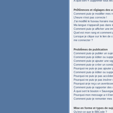
À quoi sert « Supprimer tous le
Préférences et réglages des ut
Comment puis-je modifier mes r
L’heure n’est pas correcte !
J’ai modifié le fuseau horaire ma
Ma langue n’apparaît pas dans la 
Comment puis-je afficher une im
Quel est mon rang et comment pu
Lorsque je clique sur le lien de c
me connecter ?
Problèmes de publication
Comment puis-je publier un suje
Comment puis-je éditer ou sup
Comment puis-je ajouter une si
Comment puis-je créer un sond
Pourquoi ne puis-je pas ajouter 
Comment puis-je éditer ou supp
Pourquoi ne puis-je pas accéder
Pourquoi ne puis-je pas insérer 
Pourquoi ai-je reçu un avertiss
Comment puis-je rapporter des
À quoi sert le bouton « Sauvegard
Pourquoi mon message a-t-il be
Comment puis-je remonter mes 
Mise en forme et types de suj
Qu’est-ce que le BBCode ?