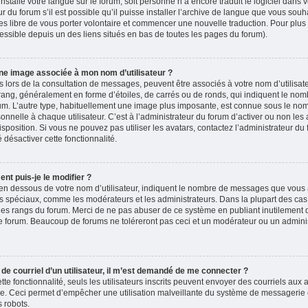
 installé votre langue sur le forum, soit personne n’a encore traduit le logiciel dans
du forum s’il est possible qu’il puisse installer l’archive de langue que vous souha
es libre de vous porter volontaire et commencer une nouvelle traduction. Pour plus 
accessible depuis un des liens situés en bas de toutes les pages du forum).
ne image associée à mon nom d’utilisateur ?
 lors de la consultation de messages, peuvent être associés à votre nom d’utilisate
rang, généralement en forme d’étoiles, de carrés ou de ronds, qui indiquent le no
forum. L’autre type, habituellement une image plus imposante, est connue sous le nom
nelle à chaque utilisateur. C’est à l’administrateur du forum d’activer ou non les 
isposition. Si vous ne pouvez pas utiliser les avatars, contactez l’administrateur d
é désactiver cette fonctionnalité.
nt puis-je le modifier ?
en dessous de votre nom d’utilisateur, indiquent le nombre de messages que vous a
eurs spéciaux, comme les modérateurs et les administrateurs. Dans la plupart des cas
 des rangs du forum. Merci de ne pas abuser de ce système en publiant inutilement
e forum. Beaucoup de forums ne toléreront pas ceci et un modérateur ou un adminis
n de courriel d’un utilisateur, il m’est demandé de me connecter ?
ette fonctionnalité, seuls les utilisateurs inscrits peuvent envoyer des courriels aux a
ire. Ceci permet d’empêcher une utilisation malveillante du système de messagerie
 robots.