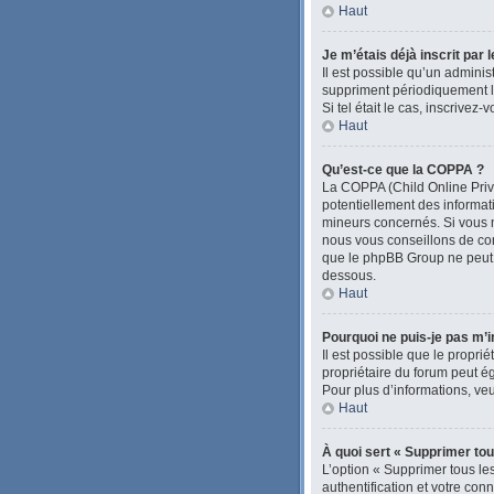
Haut
Je m’étais déjà inscrit par
Il est possible qu’un admini
suppriment périodiquement les
Si tel était le cas, inscrive
Haut
Qu’est-ce que la COPPA ?
La COPPA (Child Online Priva
potentiellement des informa
mineurs concernés. Si vous n
nous vous conseillons de con
que le phpBB Group ne peut pa
dessous.
Haut
Pourquoi ne puis-je pas m’i
Il est possible que le proprié
propriétaire du forum peut ég
Pour plus d’informations, veu
Haut
À quoi sert « Supprimer tou
L’option « Supprimer tous le
authentification et votre con