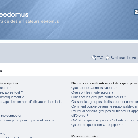
FAQ
Synthèse des vot
s
inscription
Niveaux des utilisateurs et des groupes d
necter ?
Que sont les administrateurs ?
re, après tout ?
Que sont les modérateurs ?
tomatiquement ?
Que sont les groupes d’utilisateurs ?
hage de mon nom d’utilisateur dans la liste
Où sont les groupes d’utilisateurs et comment
Comment puis-je devenir le responsable d’un 
Pourquoi certains groupes d’utilisateurs app
s me connecter !
différente ?
assé mais je ne peux à présent plus me
Qu’est-ce qu’un « groupe d’utilisateurs par d
Qu’est-ce que le lien « L’équipe » ?
re ?
Messagerie privée