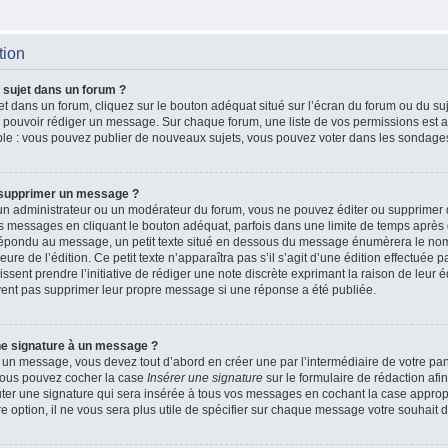
tion
 sujet dans un forum ?
t dans un forum, cliquez sur le bouton adéquat situé sur l’écran du forum ou du suj
de pouvoir rédiger un message. Sur chaque forum, une liste de vos permissions est a
le : vous pouvez publier de nouveaux sujets, vous pouvez voter dans les sondages
 supprimer un message ?
n administrateur ou un modérateur du forum, vous ne pouvez éditer ou supprimer
 messages en cliquant le bouton adéquat, parfois dans une limite de temps après q
 répondu au message, un petit texte situé en dessous du message énumèrera le nom
heure de l’édition. Ce petit texte n’apparaîtra pas s’il s’agit d’une édition effectué
issent prendre l’initiative de rédiger une note discrète exprimant la raison de leur é
vent pas supprimer leur propre message si une réponse a été publiée.
ne signature à un message ?
 un message, vous devez tout d’abord en créer une par l’intermédiaire de votre p
, vous pouvez cocher la case
Insérer une signature
sur le formulaire de rédaction afin
r une signature qui sera insérée à tous vos messages en cochant la case appropri
e option, il ne vous sera plus utile de spécifier sur chaque message votre souhait d