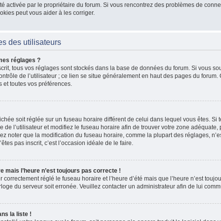
 a été activée par le propriétaire du forum. Si vous rencontrez des problèmes de co
kies peut vous aider à les corriger.
s des utilisateurs
mes réglages ?
nscrit, tous vos réglages sont stockés dans la base de données du forum. Si vous sou
ntrôle de l’utilisateur ; ce lien se situe généralement en haut des pages du forum
s et toutes vos préférences.
fichée soit réglée sur un fuseau horaire différent de celui dans lequel vous êtes. Si t
 de l’utilisateur et modifiez le fuseau horaire afin de trouver votre zone adéquate
lez noter que la modification du fuseau horaire, comme la plupart des réglages, n’e
n’êtes pas inscrit, c’est l’occasion idéale de le faire.
re mais l’heure n’est toujours pas correcte !
r correctement réglé le fuseau horaire et l’heure d’été mais que l’heure n’est toujour
rloge du serveur soit erronée. Veuillez contacter un administrateur afin de lui co
s la liste !