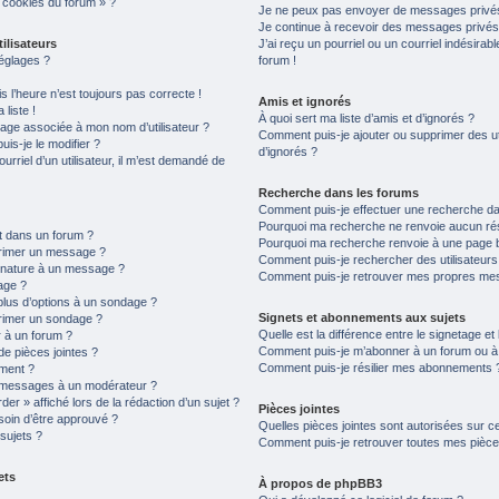
s cookies du forum » ?
Je ne peux pas envoyer de messages privés
Je continue à recevoir des messages privés n
ilisateurs
J’ai reçu un pourriel ou un courriel indésirab
églages ?
forum !
is l’heure n’est toujours pas correcte !
Amis et ignorés
liste !
À quoi sert ma liste d’amis et d’ignorés ?
age associée à mon nom d’utilisateur ?
Comment puis-je ajouter ou supprimer des uti
is-je le modifier ?
d’ignorés ?
ourriel d’un utilisateur, il m’est demandé de
Recherche dans les forums
Comment puis-je effectuer une recherche d
Pourquoi ma recherche ne renvoie aucun rés
t dans un forum ?
Pourquoi ma recherche renvoie à une page 
primer un message ?
Comment puis-je rechercher des utilisateurs
gnature à un message ?
Comment puis-je retrouver mes propres mes
age ?
plus d’options à un sondage ?
Signets et abonnements aux sujets
rimer un sondage ?
Quelle est la différence entre le signetage e
 à un forum ?
Comment puis-je m’abonner à un forum ou à u
de pièces jointes ?
Comment puis-je résilier mes abonnements 
ement ?
 messages à un modérateur ?
er » affiché lors de la rédaction d’un sujet ?
Pièces jointes
soin d’être approuvé ?
Quelles pièces jointes sont autorisées sur c
sujets ?
Comment puis-je retrouver toutes mes pièces
ets
À propos de phpBB3