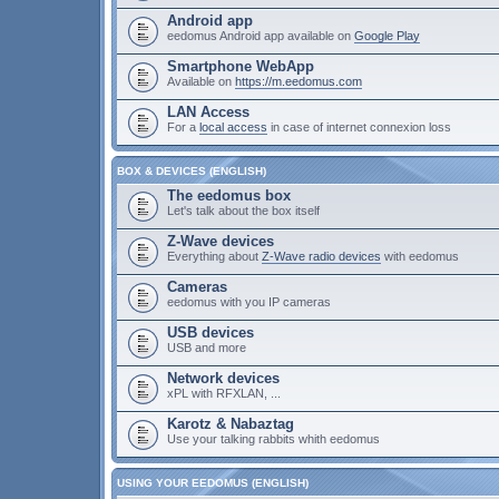
Android app
eedomus Android app available on
Google Play
Smartphone WebApp
Available on
https://m.eedomus.com
LAN Access
For a
local access
in case of internet connexion loss
BOX & DEVICES (ENGLISH)
The eedomus box
Let's talk about the box itself
Z-Wave devices
Everything about
Z-Wave radio devices
with eedomus
Cameras
eedomus with you IP cameras
USB devices
USB and more
Network devices
xPL with RFXLAN, ...
Karotz & Nabaztag
Use your talking rabbits whith eedomus
USING YOUR EEDOMUS (ENGLISH)