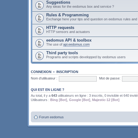
Suggestions
Any ideas for the eedomus box and service ?
Rules & Programming
Exchange here your tips and question on eedomus rules an
HTTP requests
HTTP sensors and actuators
eedomus API & toolbox
The use of
api.eedomus.com
Third party tools
Programs and scripts developped by eedomus users
CONNEXION
•
INSCRIPTION
Nom d’utilisateur :
Mot de passe:
QUI EST EN LIGNE ?
Au total, il y a
643
utilisateurs en ligne : 3 inscrits, 0 invisible et 640 invit
Utilisateurs :
Bing [Bot]
,
Google [Bot]
,
Majestic-12 [Bot]
Forum eedomus