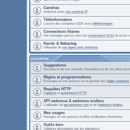
Caméras
eedomus avec
vos caméras IP
Téléinformation
Lecture des compteurs EDF avec
téléinformation
Connecteurs filaires
Vos montages persos avec les
connecteurs RJ12
de la box
Karotz & Nabaztag
Utilisation de
vos lapins avec eedomus
UTILISATION
Suggestions
Discutez ici de vos souhaits d'évolutions et de vos idées po
Règles et programmations
Échangez ici vos astuces sur la gestion des
règles eedomus
Requêtes HTTP
Capteurs
et
actionneurs HTTP
API eedomus & eedomus toolbox
L'utilisation de
api.eedomus.com
et de l'
eedomus toolbox
Mes usages
Partagez ici vos astuces et idées d'utilisation d'eedomus
Outils tiers
Utilitaires développés par les utilisateurs