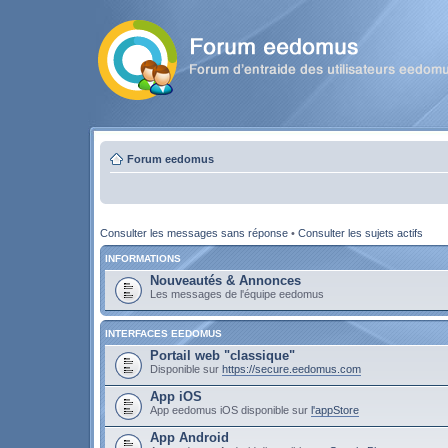
Forum eedomus
Consulter les messages sans réponse
•
Consulter les sujets actifs
INFORMATIONS
Nouveautés & Annonces
Les messages de l'équipe eedomus
INTERFACES EEDOMUS
Portail web "classique"
Disponible sur
https://secure.eedomus.com
App iOS
App eedomus iOS disponible sur
l'appStore
App Android