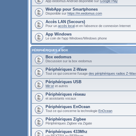
App eedomus Android disponible sur
Google Play
WebApp pour Smartphones
Disponible sur
https://m.eedomus.com
Accès LAN (Secours)
Pour un
accès local
et en l'absence de connexion Internet
App Windows
Le coin de l'app Windows/Windows phone
PÉRIPHÉRIQUES & BOX
Box eedomus
Discussion sur la box eedomus
Périphériques Z-Wave
Tout ce qui concerne l'usage
des périphériques radios Z-Wa
Périphériques USB
Mir:or
et autres
Périphériques réseau
et assistants vocaux
Périphériques EnOcean
Tout ce qui concerne la technologie
EnOcean
Périphériques Zigbee
Périphériques Zigbee via Zigate
Périphériques 433Mhz
via RFXTRX ou RFPlayer