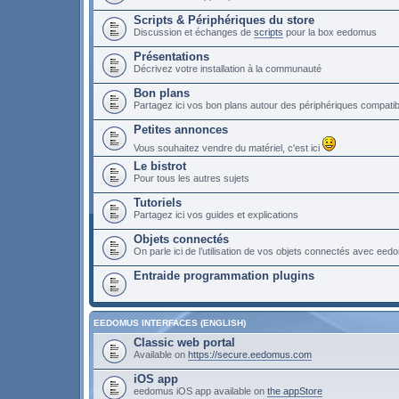
Scripts & Périphériques du store
Discussion et échanges de
scripts
pour la box eedomus
Présentations
Décrivez votre installation à la communauté
Bon plans
Partagez ici vos bon plans autour des périphériques compat
Petites annonces
Vous souhaitez vendre du matériel, c'est ici
Le bistrot
Pour tous les autres sujets
Tutoriels
Partagez ici vos guides et explications
Objets connectés
On parle ici de l’utilisation de vos objets connectés avec ee
Entraide programmation plugins
EEDOMUS INTERFACES (ENGLISH)
Classic web portal
Available on
https://secure.eedomus.com
iOS app
eedomus iOS app available on
the appStore