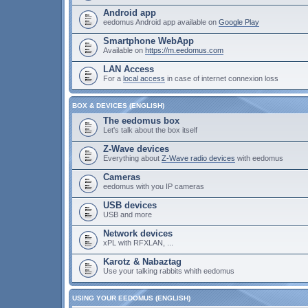
Android app
eedomus Android app available on
Google Play
Smartphone WebApp
Available on
https://m.eedomus.com
LAN Access
For a
local access
in case of internet connexion loss
BOX & DEVICES (ENGLISH)
The eedomus box
Let's talk about the box itself
Z-Wave devices
Everything about
Z-Wave radio devices
with eedomus
Cameras
eedomus with you IP cameras
USB devices
USB and more
Network devices
xPL with RFXLAN, ...
Karotz & Nabaztag
Use your talking rabbits whith eedomus
USING YOUR EEDOMUS (ENGLISH)