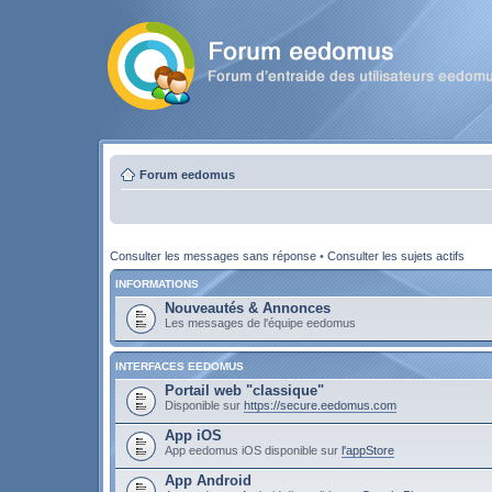
Forum eedomus
Consulter les messages sans réponse
•
Consulter les sujets actifs
INFORMATIONS
Nouveautés & Annonces
Les messages de l'équipe eedomus
INTERFACES EEDOMUS
Portail web "classique"
Disponible sur
https://secure.eedomus.com
App iOS
App eedomus iOS disponible sur
l'appStore
App Android