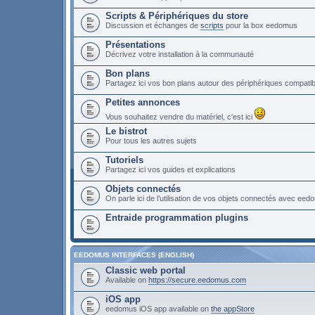
Scripts & Périphériques du store
Discussion et échanges de
scripts
pour la box eedomus
Présentations
Décrivez votre installation à la communauté
Bon plans
Partagez ici vos bon plans autour des périphériques compat
Petites annonces
Vous souhaitez vendre du matériel, c'est ici
Le bistrot
Pour tous les autres sujets
Tutoriels
Partagez ici vos guides et explications
Objets connectés
On parle ici de l’utilisation de vos objets connectés avec ee
Entraide programmation plugins
EEDOMUS INTERFACES (ENGLISH)
Classic web portal
Available on
https://secure.eedomus.com
iOS app
eedomus iOS app available on
the appStore