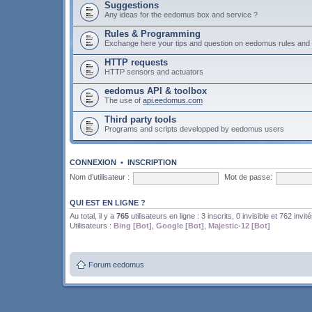
Suggestions
Any ideas for the eedomus box and service ?
Rules & Programming
Exchange here your tips and question on eedomus rules an
HTTP requests
HTTP sensors and actuators
eedomus API & toolbox
The use of
api.eedomus.com
Third party tools
Programs and scripts developped by eedomus users
CONNEXION
•
INSCRIPTION
Nom d’utilisateur :
Mot de passe:
QUI EST EN LIGNE ?
Au total, il y a
765
utilisateurs en ligne : 3 inscrits, 0 invisible et 762 invit
Utilisateurs :
Bing [Bot]
,
Google [Bot]
,
Majestic-12 [Bot]
Forum eedomus