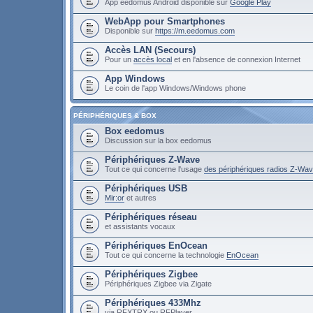
App eedomus Android disponible sur
Google Play
WebApp pour Smartphones
Disponible sur
https://m.eedomus.com
Accès LAN (Secours)
Pour un
accès local
et en l'absence de connexion Internet
App Windows
Le coin de l'app Windows/Windows phone
PÉRIPHÉRIQUES & BOX
Box eedomus
Discussion sur la box eedomus
Périphériques Z-Wave
Tout ce qui concerne l'usage
des périphériques radios Z-Wa
Périphériques USB
Mir:or
et autres
Périphériques réseau
et assistants vocaux
Périphériques EnOcean
Tout ce qui concerne la technologie
EnOcean
Périphériques Zigbee
Périphériques Zigbee via Zigate
Périphériques 433Mhz
via RFXTRX ou RFPlayer