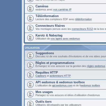
Caméras
eedomus avec
vos caméras IP
Téléinformation
Lecture des compteurs EDF avec
téléinformation
Connecteurs filaires
Vos montages persos avec les
connecteurs RJ12
de la box
Karotz & Nabaztag
Utilisation de
vos lapins avec eedomus
UTILISATION
Suggestions
Discutez ici de vos souhaits d'évolutions et de vos idées po
Règles et programmations
Échangez ici vos astuces sur la gestion des
règles eedomus
Requêtes HTTP
Capteurs
et
actionneurs HTTP
API eedomus & eedomus toolbox
L'utilisation de
api.eedomus.com
et de l'
eedomus toolbox
Mes usages
Partagez ici vos astuces et idées d'utilisation d'eedomus
Outils tiers
Utilitaires développés par les utilisateurs