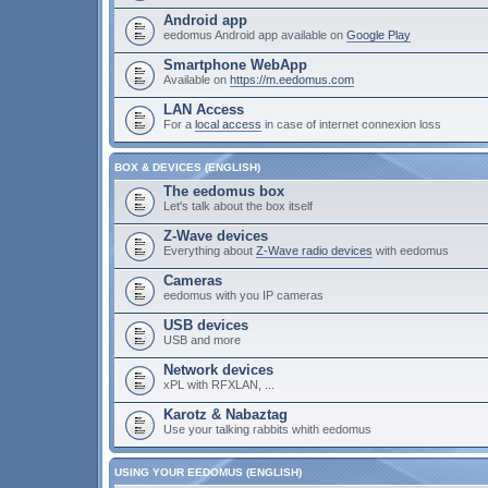
Android app
eedomus Android app available on
Google Play
Smartphone WebApp
Available on
https://m.eedomus.com
LAN Access
For a
local access
in case of internet connexion loss
BOX & DEVICES (ENGLISH)
The eedomus box
Let's talk about the box itself
Z-Wave devices
Everything about
Z-Wave radio devices
with eedomus
Cameras
eedomus with you IP cameras
USB devices
USB and more
Network devices
xPL with RFXLAN, ...
Karotz & Nabaztag
Use your talking rabbits whith eedomus
USING YOUR EEDOMUS (ENGLISH)