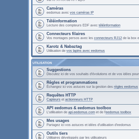
Caméras
eedomus avec
vos caméras IP
Téléinformation
Lecture des compteurs EDF avec
téléinformation
Connecteurs filaires
Vos montages persos avec les
connecteurs RJ12
de la box
Karotz & Nabaztag
Utilisation de
vos lapins avec eedomus
UTILISATION
Suggestions
Discutez ici de vos souhaits d'évolutions et de vos idées po
Règles et programmations
Échangez ici vos astuces sur la gestion des
règles eedomus
Requêtes HTTP
Capteurs
et
actionneurs HTTP
API eedomus & eedomus toolbox
L'utilisation de
api.eedomus.com
et de l'
eedomus toolbox
Mes usages
Partagez ici vos astuces et idées d'utilisation d'eedomus
Outils tiers
Utilitaires développés par les utilisateurs