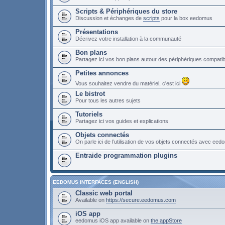
Scripts & Périphériques du store
Discussion et échanges de
scripts
pour la box eedomus
Présentations
Décrivez votre installation à la communauté
Bon plans
Partagez ici vos bon plans autour des périphériques compat
Petites annonces
Vous souhaitez vendre du matériel, c'est ici
Le bistrot
Pour tous les autres sujets
Tutoriels
Partagez ici vos guides et explications
Objets connectés
On parle ici de l’utilisation de vos objets connectés avec ee
Entraide programmation plugins
EEDOMUS INTERFACES (ENGLISH)
Classic web portal
Available on
https://secure.eedomus.com
iOS app
eedomus iOS app available on
the appStore