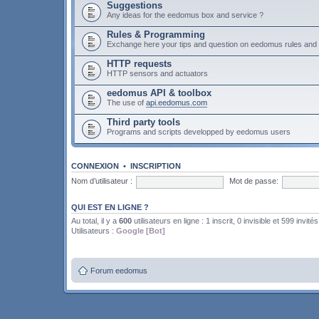
Suggestions
Any ideas for the eedomus box and service ?
Rules & Programming
Exchange here your tips and question on eedomus rules an
HTTP requests
HTTP sensors and actuators
eedomus API & toolbox
The use of
api.eedomus.com
Third party tools
Programs and scripts developped by eedomus users
CONNEXION
•
INSCRIPTION
Nom d’utilisateur :
Mot de passe:
QUI EST EN LIGNE ?
Au total, il y a
600
utilisateurs en ligne : 1 inscrit, 0 invisible et 599 invités
Utilisateurs :
Google [Bot]
Forum eedomus