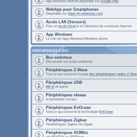
App eedomus Android disponible sur
Google Play
WebApp pour Smartphones
Disponible sur
https://m.eedomus.com
Accès LAN (Secours)
Pour un
accès local
et en l'absence de connexion Internet
App Windows
Le coin de l'app Windows/Windows phone
PÉRIPHÉRIQUES & BOX
Box eedomus
Discussion sur la box eedomus
Périphériques Z-Wave
Tout ce qui concerne l'usage
des périphériques radios Z-Wa
Périphériques USB
Mir:or
et autres
Périphériques réseau
et assistants vocaux
Périphériques EnOcean
Tout ce qui concerne la technologie
EnOcean
Périphériques Zigbee
Périphériques Zigbee via Zigate
Périphériques 433Mhz
via RFXTRX ou RFPlayer