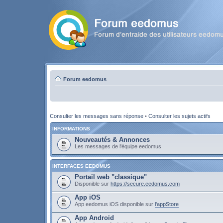
Forum eedomus
Consulter les messages sans réponse
•
Consulter les sujets actifs
INFORMATIONS
Nouveautés & Annonces
Les messages de l'équipe eedomus
INTERFACES EEDOMUS
Portail web "classique"
Disponible sur
https://secure.eedomus.com
App iOS
App eedomus iOS disponible sur
l'appStore
App Android