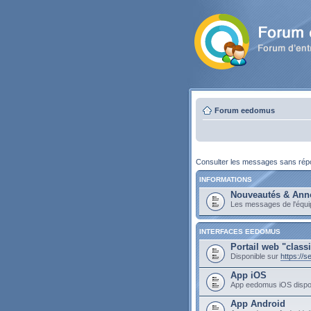
Forum eedomus
Consulter les messages sans ré
INFORMATIONS
Nouveautés & Ann
Les messages de l'équ
INTERFACES EEDOMUS
Portail web "class
Disponible sur
https://
App iOS
App eedomus iOS dispo
App Android