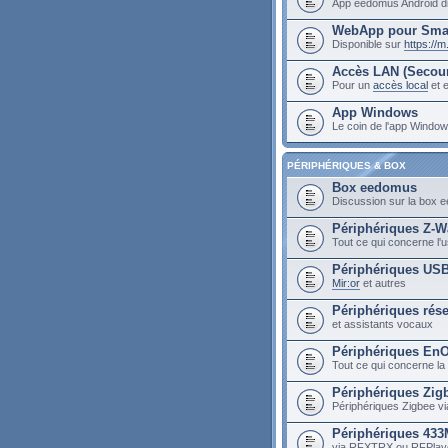
App eedomus Android di
WebApp pour Sma
Disponible sur
https://
Accès LAN (Secou
Pour un
accès local
et e
App Windows
Le coin de l'app Wind
PÉRIPHÉRIQUES & BOX
Box eedomus
Discussion sur la box
Périphériques Z-W
Tout ce qui concerne l
Périphériques US
Mir:or
et autres
Périphériques rés
et assistants vocaux
Périphériques En
Tout ce qui concerne la
Périphériques Zig
Périphériques Zigbee vi
Périphériques 43
via RFXTRX ou RFPlay