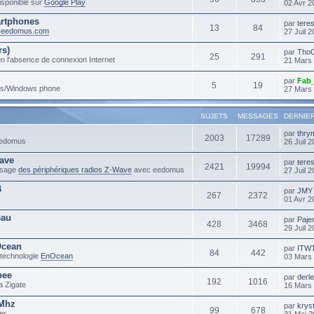
sponible sur
Google Play
02 Avr 2
rtphones
par
tere
13
84
m.eedomus.com
27 Juil 
rs)
par
Tho
25
291
n l'absence de connexion Internet
21 Mars
par
Fab
5
19
ows/Windows phone
27 Mars
SUJETS
MESSAGES
DERNIE
par
thry
2003
17289
 eedomus
26 Juil 
ave
par
tere
2421
19994
'usage
des périphériques radios Z-Wave
avec eedomus
27 Juil 
B
par
JMY
267
2372
01 Avr 2
eau
par
Paje
428
3468
29 Juil 
Ocean
par
ITW
84
442
 technologie
EnOcean
03 Mars
bee
par
derl
192
1016
a Zigate
16 Mars
3Mhz
par
krys
99
678
er
31 Mai 2