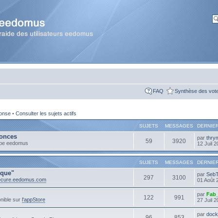
FAQ
Synthèse des vot
ponse
•
Consulter les sujets actifs
SUJETS
MESSAGES
DERNIE
onces
par
thry
59
3920
ipe eedomus
12 Juil 
SUJETS
MESSAGES
DERNIE
ique"
par
Seb
297
3100
secure.eedomus.com
01 Août 
par
Fab
122
991
nible sur
l'appStore
27 Juil 
par
dock
96
853