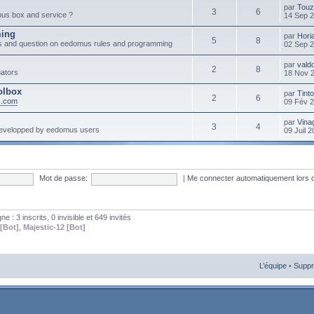
par
Touz
3
6
mus box and service ?
14 Sep 
ming
par
Hori
5
8
s and question on eedomus rules and programming
02 Sep 
par
vald
2
8
ators
18 Nov 
olbox
par
Tint
2
6
s.com
09 Fév 
par
Vinag
3
4
developped by eedomus users
09 Juil 
Mot de passe:
|
Me connecter automatiquement lors 
gne : 3 inscrits, 0 invisible et 649 invités
[Bot]
,
Majestic-12 [Bot]
L’équipe
•
Suppr