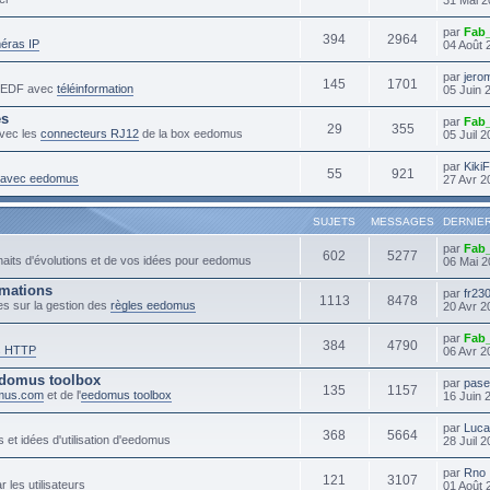
par
Fab
394
2964
éras IP
04 Août 
par
jero
145
1701
s EDF avec
téléinformation
05 Juin 
es
par
Fab
29
355
vec les
connecteurs RJ12
de la box eedomus
05 Juil 
par
Kiki
55
921
s avec eedomus
27 Avr 2
SUJETS
MESSAGES
DERNIE
par
Fab
602
5277
haits d'évolutions et de vos idées pour eedomus
06 Mai 2
mmations
par
fr23
1113
8478
es sur la gestion des
règles eedomus
20 Avr 2
par
Fab
384
4790
s HTTP
06 Avr 2
domus toolbox
par
pase
135
1157
mus.com
et de l'
eedomus toolbox
16 Juin 
par
Luc
368
5664
 et idées d'utilisation d'eedomus
28 Juil 
par
Rno
121
3107
r les utilisateurs
01 Août 