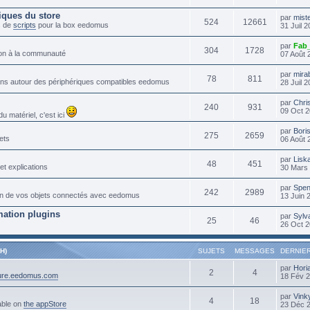
iques du store
par
mist
524
12661
s de
scripts
pour la box eedomus
31 Juil 
par
Fab
304
1728
tion à la communauté
07 Août 
par
mira
78
811
lans autour des périphériques compatibles eedomus
28 Juil 
par
Chri
240
931
09 Oct 2
 matériel, c'est ici
par
Bori
275
2659
ets
06 Août 
par
Lisk
48
451
et explications
30 Mars 
par
Spen
242
2989
ation de vos objets connectés avec eedomus
13 Juin 
ation plugins
par
Sylv
25
46
26 Oct 2
H)
SUJETS
MESSAGES
DERNIE
par
Hori
2
4
cure.eedomus.com
18 Fév 
par
Vink
4
18
able on
the appStore
23 Déc 