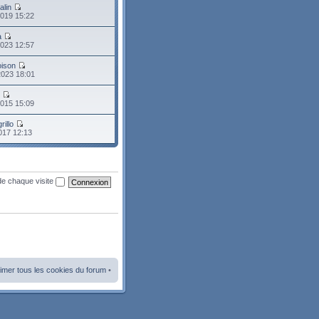
alin
2019 15:22
a
2023 12:57
oison
2023 18:01
o
2015 15:09
rillo
2017 12:13
de chaque visite
imer tous les cookies du forum
•