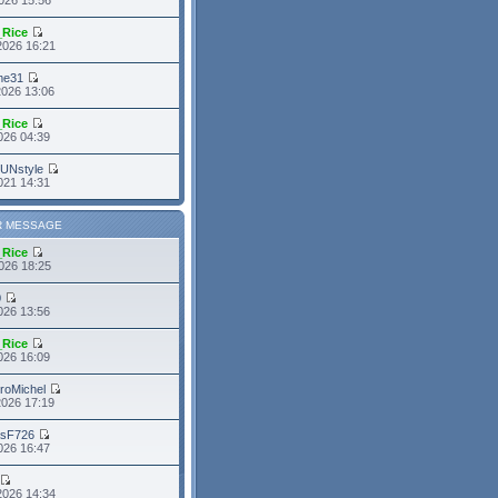
_Rice
2026 16:21
me31
2026 13:06
_Rice
2026 04:39
FUNstyle
021 14:31
R MESSAGE
_Rice
026 18:25
0
026 13:56
_Rice
026 16:09
roMichel
2026 17:19
asF726
2026 16:47
2026 14:34