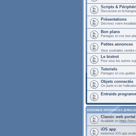
Scripts & Périphér
Discussion et échange
Présentations
Décrivez votre installa
Bon plans
Partagez ici vos bon p
Petites annonces
Vous souhaitez vendre du
Le bistrot
Pour tous les autres suj
Tutoriels
Partagez ici vos guides 
Objets connectés
On parle ici de l’utilis
Entraide programm
EEDOMUS INTERFACES (ENGLIS
Classic web portal
Available on
https://se
iOS app
eedomus iOS app avail