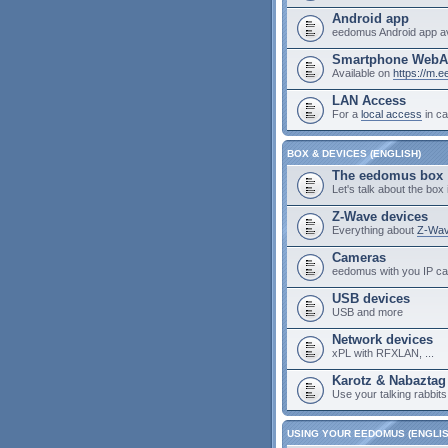
Android app
eedomus Android app av
Smartphone Web
Available on
https://m.
LAN Access
For a
local access
in ca
BOX & DEVICES (ENGLISH)
The eedomus box
Let's talk about the box i
Z-Wave devices
Everything about
Z-Wav
Cameras
eedomus with you IP c
USB devices
USB and more
Network devices
xPL with RFXLAN, ...
Karotz & Nabaztag
Use your talking rabbit
USING YOUR EEDOMUS (ENGLIS