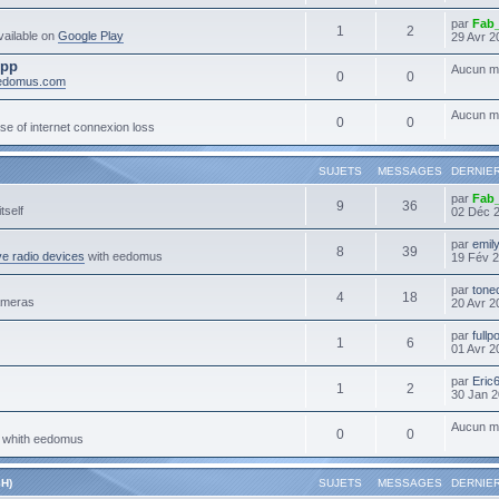
par
Fab
1
2
ailable on
Google Play
29 Avr 2
App
Aucun m
0
0
eedomus.com
Aucun m
0
0
se of internet connexion loss
SUJETS
MESSAGES
DERNIE
par
Fab
9
36
tself
02 Déc 
par
emil
8
39
e radio devices
with eedomus
19 Fév 2
par
tone
4
18
ameras
20 Avr 2
par
full
1
6
01 Avr 2
par
Eric
1
2
30 Jan 2
Aucun m
0
0
s whith eedomus
H)
SUJETS
MESSAGES
DERNIE