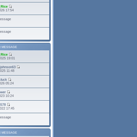
_Rice
026 17:54
essage
essage
R MESSAGE
_Rice
2025 19:01
yjohnson63
025 11:48
cluck
026 05:24
power
023 10:24
6578
022 17:45
essage
R MESSAGE