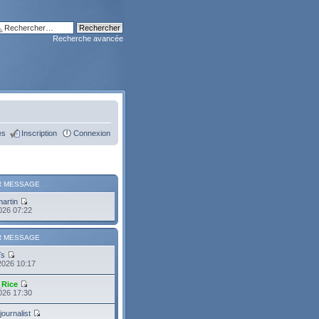
Recherche avancée
es
Inscription
Connexion
R MESSAGE
martin
2026 07:22
R MESSAGE
Ts
2026 10:17
_Rice
2026 17:30
journalist