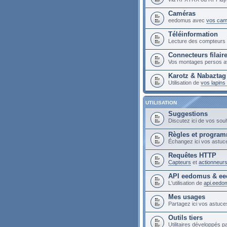
Caméras
eedomus avec
vos cam
Téléinformation
Lecture des compteur
Connecteurs filair
Vos montages persos a
Karotz & Nabaztag
Utilisation de
vos lapin
UTILISATION
Suggestions
Discutez ici de vos sou
Règles et progra
Échangez ici vos astuc
Requêtes HTTP
Capteurs
et
actionneur
API eedomus & ee
L'utilisation de
api.eedo
Mes usages
Partagez ici vos astuces
Outils tiers
Utilitaires développés pa