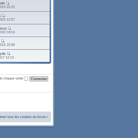
alin
2019 15:22
a
2023 12:57
oison
2023 18:01
o
2015 15:09
rillo
2017 12:13
de chaque visite
imer tous les cookies du forum
•