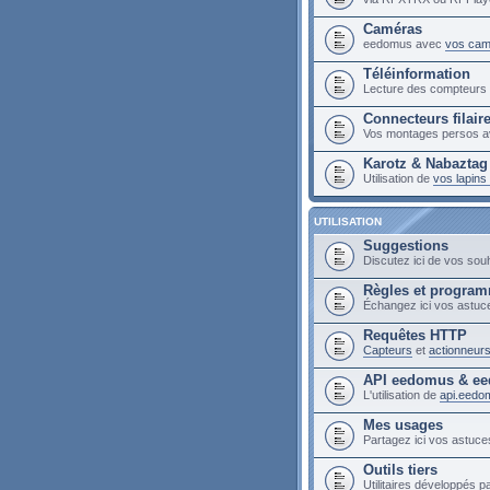
Caméras
eedomus avec
vos cam
Téléinformation
Lecture des compteur
Connecteurs filair
Vos montages persos a
Karotz & Nabaztag
Utilisation de
vos lapin
UTILISATION
Suggestions
Discutez ici de vos sou
Règles et progra
Échangez ici vos astuc
Requêtes HTTP
Capteurs
et
actionneur
API eedomus & ee
L'utilisation de
api.eedo
Mes usages
Partagez ici vos astuces
Outils tiers
Utilitaires développés pa