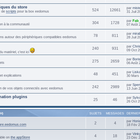
iques du store
par
mist
524
12661
s de
scripts
pour la box eedomus
31 Juil 
par
Fab
304
1728
tion à la communauté
07 Août 
par
mira
78
811
lans autour des périphériques compatibles eedomus
28 Juil 
par
Chri
240
931
09 Oct 2
 matériel, c'est ici
par
Bori
275
2659
ets
06 Août 
par
Lisk
48
451
et explications
30 Mars 
par
Spen
242
2989
ation de vos objets connectés avec eedomus
13 Juin 
ation plugins
par
Sylv
25
46
26 Oct 2
H)
SUJETS
MESSAGES
DERNIE
par
Hori
2
4
cure.eedomus.com
18 Fév 
par
Vink
4
18
able on
the appStore
23 Déc 