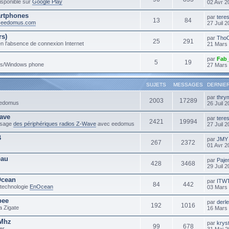
sponible sur
Google Play
02 Avr 2
rtphones
par
tere
13
84
m.eedomus.com
27 Juil 
rs)
par
Tho
25
291
n l'absence de connexion Internet
21 Mars
par
Fab
5
19
ows/Windows phone
27 Mars
SUJETS
MESSAGES
DERNIE
par
thry
2003
17289
 eedomus
26 Juil 
ave
par
tere
2421
19994
'usage
des périphériques radios Z-Wave
avec eedomus
27 Juil 
B
par
JMY
267
2372
01 Avr 2
eau
par
Paje
428
3468
29 Juil 
Ocean
par
ITW
84
442
 technologie
EnOcean
03 Mars
bee
par
derl
192
1016
a Zigate
16 Mars
3Mhz
par
krys
99
678
er
31 Mai 2