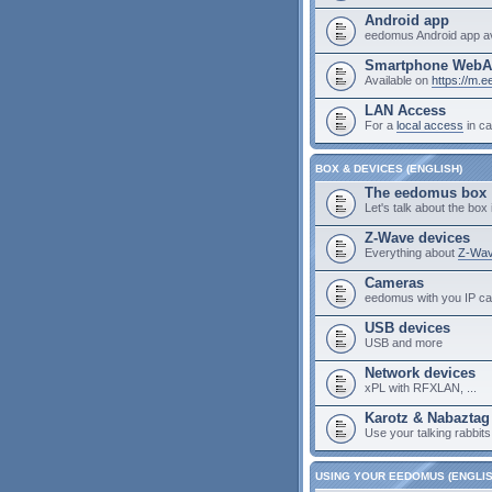
Android app
eedomus Android app av
Smartphone Web
Available on
https://m.
LAN Access
For a
local access
in ca
BOX & DEVICES (ENGLISH)
The eedomus box
Let's talk about the box i
Z-Wave devices
Everything about
Z-Wav
Cameras
eedomus with you IP c
USB devices
USB and more
Network devices
xPL with RFXLAN, ...
Karotz & Nabaztag
Use your talking rabbit
USING YOUR EEDOMUS (ENGLIS