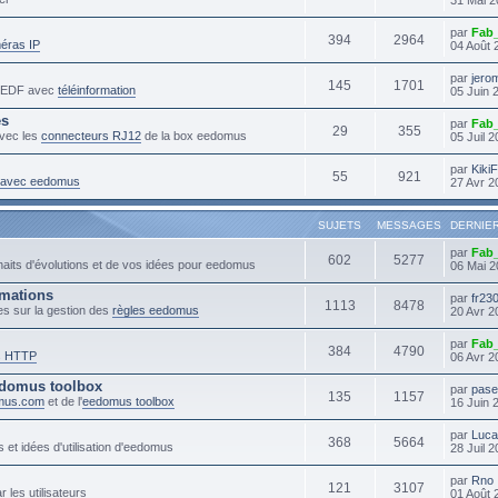
par
Fab
394
2964
éras IP
04 Août 
par
jero
145
1701
s EDF avec
téléinformation
05 Juin 
es
par
Fab
29
355
vec les
connecteurs RJ12
de la box eedomus
05 Juil 
par
Kiki
55
921
s avec eedomus
27 Avr 2
SUJETS
MESSAGES
DERNIE
par
Fab
602
5277
haits d'évolutions et de vos idées pour eedomus
06 Mai 2
mmations
par
fr23
1113
8478
es sur la gestion des
règles eedomus
20 Avr 2
par
Fab
384
4790
s HTTP
06 Avr 2
domus toolbox
par
pase
135
1157
mus.com
et de l'
eedomus toolbox
16 Juin 
par
Luc
368
5664
 et idées d'utilisation d'eedomus
28 Juil 
par
Rno
121
3107
r les utilisateurs
01 Août 