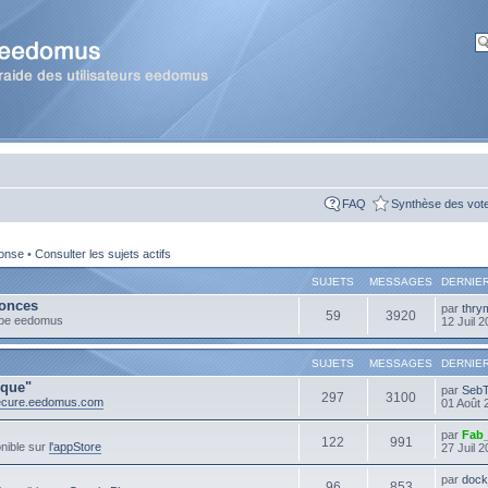
FAQ
Synthèse des vot
ponse
•
Consulter les sujets actifs
SUJETS
MESSAGES
DERNIE
onces
par
thry
59
3920
ipe eedomus
12 Juil 
SUJETS
MESSAGES
DERNIE
ique"
par
Seb
297
3100
secure.eedomus.com
01 Août 
par
Fab
122
991
nible sur
l'appStore
27 Juil 
par
dock
96
853