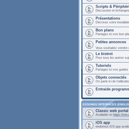
Scripts & Périphér
Discussion et échange
Présentations
Décrivez votre installa
Bon plans
Partagez ici vos bon p
Petites annonces
Vous souhaitez vendre du
Le bistrot
Pour tous les autres suj
Tutoriels
Partagez ici vos guides 
Objets connectés
On parle ici de l’utilis
Entraide programm
EEDOMUS INTERFACES (ENGLIS
Classic web portal
Available on
https://se
iOS app
eedomus iOS app avail