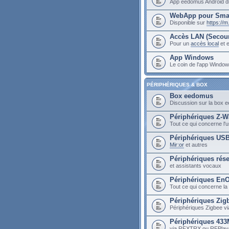
App eedomus Android di
WebApp pour Sma
Disponible sur
https://
Accès LAN (Secou
Pour un
accès local
et e
App Windows
Le coin de l'app Wind
PÉRIPHÉRIQUES & BOX
Box eedomus
Discussion sur la box
Périphériques Z-W
Tout ce qui concerne l
Périphériques US
Mir:or
et autres
Périphériques rés
et assistants vocaux
Périphériques En
Tout ce qui concerne la
Périphériques Zig
Périphériques Zigbee vi
Périphériques 43
via RFXTRX ou RFPlay