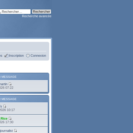
Recherche avancée
es
Inscription
Connexion
R MESSAGE
martin
2026 07:22
R MESSAGE
Ts
2026 10:17
_Rice
2026 17:30
journalist