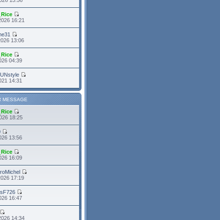
_Rice
2026 16:21
me31
2026 13:06
_Rice
2026 04:39
FUNstyle
021 14:31
R MESSAGE
_Rice
026 18:25
0
026 13:56
_Rice
026 16:09
roMichel
2026 17:19
asF726
2026 16:47
2026 14:34