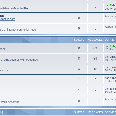
par
Fab
1
2
ailable on
Google Play
29 Avr 2
App
Aucun m
0
0
eedomus.com
Aucun m
0
0
se of internet connexion loss
SUJETS
MESSAGES
DERNIE
par
Fab
9
36
tself
02 Déc 
par
emil
8
39
e radio devices
with eedomus
19 Fév 2
par
tone
4
18
ameras
20 Avr 2
par
full
1
6
01 Avr 2
par
Eric
1
2
30 Jan 2
Aucun m
0
0
s whith eedomus
H)
SUJETS
MESSAGES
DERNIE