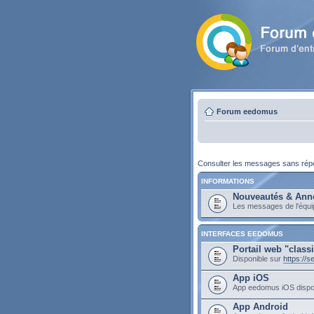
Forum eedomus
Consulter les messages sans ré
INFORMATIONS
Nouveautés & Ann
Les messages de l'équ
INTERFACES EEDOMUS
Portail web "class
Disponible sur
https://
App iOS
App eedomus iOS dispo
App Android