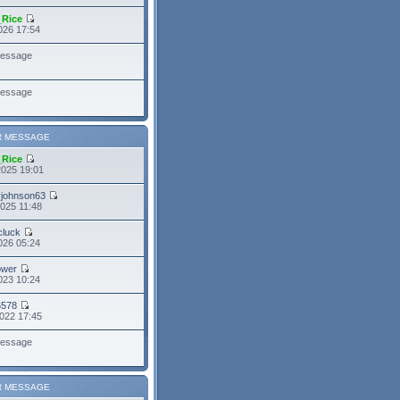
_Rice
026 17:54
essage
essage
R MESSAGE
_Rice
2025 19:01
yjohnson63
025 11:48
cluck
026 05:24
power
023 10:24
6578
022 17:45
essage
R MESSAGE