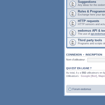
Suggestions
Any ideas for the eedo
Rules & Program
Exchange here your tip
HTTP requests
HTTP sensors and actu
eedomus API & to
The use of
api.eedomu
Third party tools
Programs and scripts 
CONNEXION
•
INSCRIPTION
Nom d’utilisateur :
QUI EST EN LIGNE ?
Au total, il y a
592
utilisateurs en li
Utilisateurs :
Google [Bot]
,
Majes
Forum eedomus