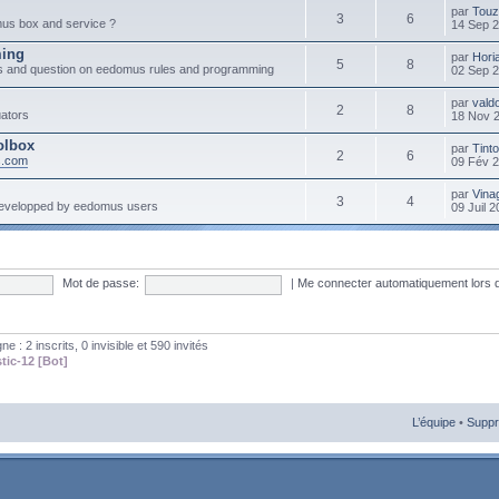
par
Touz
3
6
mus box and service ?
14 Sep 
ming
par
Hori
5
8
s and question on eedomus rules and programming
02 Sep 
par
vald
2
8
ators
18 Nov 
olbox
par
Tint
2
6
s.com
09 Fév 
par
Vinag
3
4
developped by eedomus users
09 Juil 
Mot de passe:
|
Me connecter automatiquement lors 
gne : 2 inscrits, 0 invisible et 590 invités
tic-12 [Bot]
L’équipe
•
Suppr