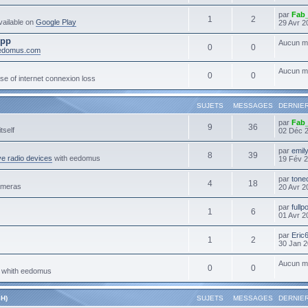
par
Fab
1
2
ailable on
Google Play
29 Avr 2
App
Aucun m
0
0
eedomus.com
Aucun m
0
0
se of internet connexion loss
SUJETS
MESSAGES
DERNIE
par
Fab
9
36
tself
02 Déc 
par
emil
8
39
e radio devices
with eedomus
19 Fév 2
par
tone
4
18
ameras
20 Avr 2
par
full
1
6
01 Avr 2
par
Eric
1
2
30 Jan 2
Aucun m
0
0
s whith eedomus
H)
SUJETS
MESSAGES
DERNIE