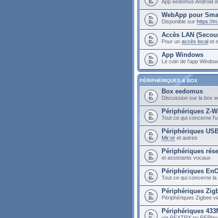
App eedomus Android di
WebApp pour Sma
Disponible sur
https://
Accès LAN (Secou
Pour un
accès local
et e
App Windows
Le coin de l'app Wind
PÉRIPHÉRIQUES & BOX
Box eedomus
Discussion sur la box
Périphériques Z-W
Tout ce qui concerne l
Périphériques US
Mir:or
et autres
Périphériques rés
et assistants vocaux
Périphériques En
Tout ce qui concerne la
Périphériques Zig
Périphériques Zigbee vi
Périphériques 43
via RFXTRX ou RFPlay