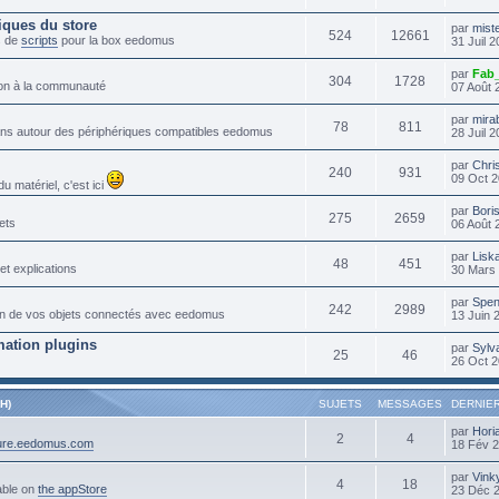
iques du store
par
mist
524
12661
s de
scripts
pour la box eedomus
31 Juil 
par
Fab
304
1728
tion à la communauté
07 Août 
par
mira
78
811
lans autour des périphériques compatibles eedomus
28 Juil 
par
Chri
240
931
09 Oct 2
 matériel, c'est ici
par
Bori
275
2659
ets
06 Août 
par
Lisk
48
451
et explications
30 Mars 
par
Spen
242
2989
ation de vos objets connectés avec eedomus
13 Juin 
ation plugins
par
Sylv
25
46
26 Oct 2
H)
SUJETS
MESSAGES
DERNIE
par
Hori
2
4
cure.eedomus.com
18 Fév 
par
Vink
4
18
able on
the appStore
23 Déc 