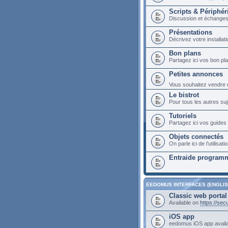
Scripts & Périphér
Discussion et échange
Présentations
Décrivez votre installa
Bon plans
Partagez ici vos bon p
Petites annonces
Vous souhaitez vendre du
Le bistrot
Pour tous les autres suj
Tutoriels
Partagez ici vos guides 
Objets connectés
On parle ici de l’utilis
Entraide programm
EEDOMUS INTERFACES (ENGLIS
Classic web portal
Available on
https://se
iOS app
eedomus iOS app avail