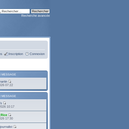
Recherche avancée
es
Inscription
Connexion
R MESSAGE
martin
2026 07:22
R MESSAGE
Ts
2026 10:17
_Rice
2026 17:30
journalist