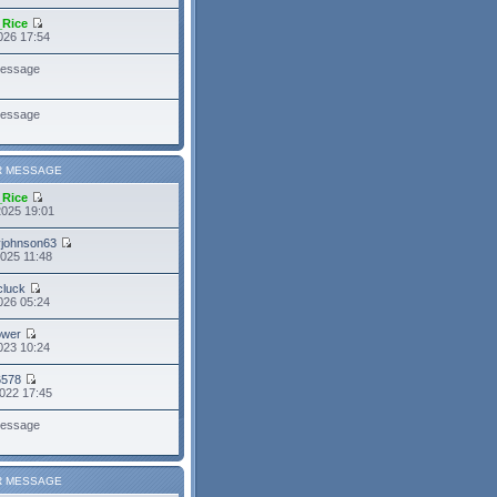
_Rice
026 17:54
essage
essage
R MESSAGE
_Rice
2025 19:01
yjohnson63
025 11:48
cluck
026 05:24
power
023 10:24
6578
022 17:45
essage
R MESSAGE