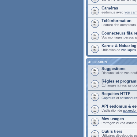
Caméras
eedomus avec
vos cam
Téléinformation
Lecture des compteur
Connecteurs filair
Vos montages persos a
Karotz & Nabaztag
Utilisation de
vos lapin
UTILISATION
Suggestions
Discutez ici de vos sou
Règles et progra
Échangez ici vos astuc
Requêtes HTTP
Capteurs
et
actionneur
API eedomus & ee
L'utilisation de
api.eedo
Mes usages
Partagez ici vos astuces
Outils tiers
Utilitaires développés pa