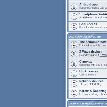
Android app
eedomus Android app av
Smartphone Web
Available on
https://m.
LAN Access
For a
local access
in ca
BOX & DEVICES (ENGLISH)
The eedomus box
Let's talk about the box i
Z-Wave devices
Everything about
Z-Wav
Cameras
eedomus with you IP c
USB devices
USB and more
Network devices
xPL with RFXLAN, ...
Karotz & Nabaztag
Use your talking rabbit
USING YOUR EEDOMUS (ENGLIS