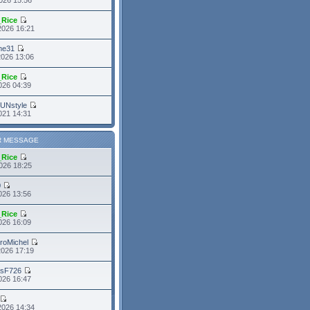
_Rice
2026 16:21
me31
2026 13:06
_Rice
2026 04:39
FUNstyle
021 14:31
R MESSAGE
_Rice
026 18:25
0
026 13:56
_Rice
026 16:09
roMichel
2026 17:19
asF726
2026 16:47
2026 14:34