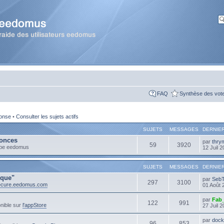
FAQ
Synthèse des vot
ponse
•
Consulter les sujets actifs
SUJETS
MESSAGES
DERNIE
onces
par
thry
59
3920
ipe eedomus
12 Juil 
SUJETS
MESSAGES
DERNIE
ique"
par
Seb
297
3100
secure.eedomus.com
01 Août 
par
Fab
122
991
nible sur
l'appStore
27 Juil 
par
dock
96
853