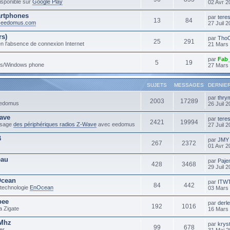
sponible sur
Google Play
02 Avr 2
rtphones
par
tere
13
84
m.eedomus.com
27 Juil 
rs)
par
Tho
25
291
n l'absence de connexion Internet
21 Mars
par
Fab
5
19
ows/Windows phone
27 Mars
SUJETS
MESSAGES
DERNIE
par
thry
2003
17289
 eedomus
26 Juil 
ave
par
tere
2421
19994
'usage
des périphériques radios Z-Wave
avec eedomus
27 Juil 
B
par
JMY
267
2372
01 Avr 2
eau
par
Paje
428
3468
29 Juil 
Ocean
par
ITW
84
442
 technologie
EnOcean
03 Mars
bee
par
derl
192
1016
a Zigate
16 Mars
3Mhz
par
krys
99
678
er
31 Mai 2