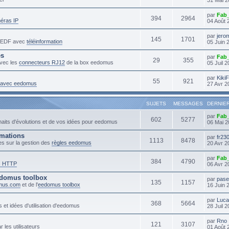
par
Fab
394
2964
éras IP
04 Août 
par
jero
145
1701
s EDF avec
téléinformation
05 Juin 
es
par
Fab
29
355
vec les
connecteurs RJ12
de la box eedomus
05 Juil 
par
Kiki
55
921
s avec eedomus
27 Avr 2
SUJETS
MESSAGES
DERNIE
par
Fab
602
5277
haits d'évolutions et de vos idées pour eedomus
06 Mai 2
mmations
par
fr23
1113
8478
es sur la gestion des
règles eedomus
20 Avr 2
par
Fab
384
4790
s HTTP
06 Avr 2
domus toolbox
par
pase
135
1157
mus.com
et de l'
eedomus toolbox
16 Juin 
par
Luc
368
5664
 et idées d'utilisation d'eedomus
28 Juil 
par
Rno
121
3107
r les utilisateurs
01 Août 