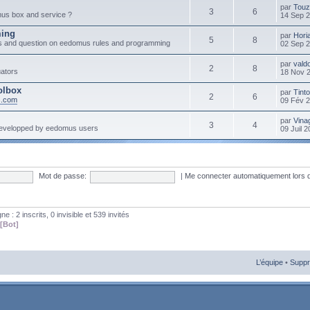
par
Touz
3
6
mus box and service ?
14 Sep 
ming
par
Hori
5
8
s and question on eedomus rules and programming
02 Sep 
par
vald
2
8
ators
18 Nov 
olbox
par
Tint
2
6
s.com
09 Fév 
par
Vinag
3
4
developped by eedomus users
09 Juil 
Mot de passe:
|
Me connecter automatiquement lors 
gne : 2 inscrits, 0 invisible et 539 invités
[Bot]
L’équipe
•
Suppr