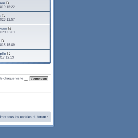
alin
2019 15:22
a
2023 12:57
oison
2023 18:01
o
2015 15:09
rillo
2017 12:13
de chaque visite
imer tous les cookies du forum
•