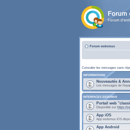
Forum eedomus
Consulter les messages sans ré
INFORMATIONS
Nouveautés & Ann
Les messages de l'équ
INTERFACES EEDOMUS
Portail web "class
Disponible sur
https://
App iOS
App eedomus iOS dispo
App Android