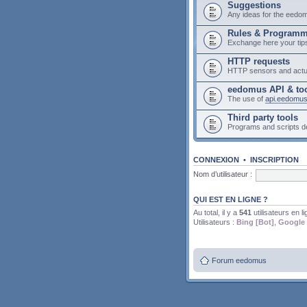
Suggestions
Any ideas for the eedo
Rules & Program
Exchange here your tip
HTTP requests
HTTP sensors and actu
eedomus API & to
The use of
api.eedomu
Third party tools
Programs and scripts 
CONNEXION
•
INSCRIPTION
Nom d’utilisateur :
QUI EST EN LIGNE ?
Au total, il y a
541
utilisateurs en li
Utilisateurs :
Bing [Bot]
,
Google 
Forum eedomus