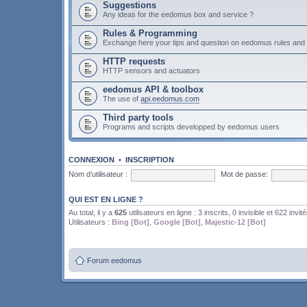
Suggestions
Any ideas for the eedomus box and service ?
Rules & Programming
Exchange here your tips and question on eedomus rules an
HTTP requests
HTTP sensors and actuators
eedomus API & toolbox
The use of
api.eedomus.com
Third party tools
Programs and scripts developped by eedomus users
CONNEXION
•
INSCRIPTION
Nom d’utilisateur :
Mot de passe:
QUI EST EN LIGNE ?
Au total, il y a
625
utilisateurs en ligne : 3 inscrits, 0 invisible et 622 invit
Utilisateurs :
Bing [Bot]
,
Google [Bot]
,
Majestic-12 [Bot]
Forum eedomus