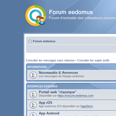
Forum eedomus
Consulter les messages sans réponse
•
Consulter les sujets actifs
INFORMATIONS
Nouveautés & Annonces
Les messages de l'équipe eedomus
INTERFACES EEDOMUS
Portail web "classique"
Disponible sur
https://secure.eedomus.com
App iOS
App eedomus iOS disponible sur
l'appStore
App Android