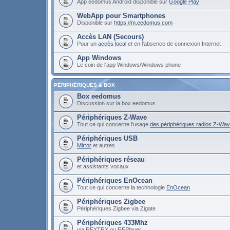
App eedomus Android disponible sur
Google Play
WebApp pour Smartphones
Disponible sur
https://m.eedomus.com
Accès LAN (Secours)
Pour un
accès local
et en l'absence de connexion Internet
App Windows
Le coin de l'app Windows/Windows phone
PÉRIPHÉRIQUES & BOX
Box eedomus
Discussion sur la box eedomus
Périphériques Z-Wave
Tout ce qui concerne l'usage
des périphériques radios Z-Wa
Périphériques USB
Mir:or
et autres
Périphériques réseau
et assistants vocaux
Périphériques EnOcean
Tout ce qui concerne la technologie
EnOcean
Périphériques Zigbee
Périphériques Zigbee via Zigate
Périphériques 433Mhz
via RFXTRX ou RFPlayer