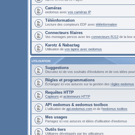
Caméras
eedomus avec
vos caméras IP
Téléinformation
Lecture des compteurs EDF avec
téléinformation
Connecteurs filaires
Vos montages persos avec les
connecteurs RJ12
de la box
Karotz & Nabaztag
Utilisation de
vos lapins avec eedomus
UTILISATION
Suggestions
Discutez ici de vos souhaits d'évolutions et de vos idées po
Règles et programmations
Échangez ici vos astuces sur la gestion des
règles eedomus
Requêtes HTTP
Capteurs
et
actionneurs HTTP
API eedomus & eedomus toolbox
L'utilisation de
api.eedomus.com
et de l'
eedomus toolbox
Mes usages
Partagez ici vos astuces et idées d'utilisation d'eedomus
Outils tiers
Utilitaires développés par les utilisateurs