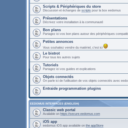
Scripts & Périphériques du store
Discussion et échanges de
scripts
pour la box eedomus
Présentations
Décrivez votre installation à la communauté
Bon plans
Partagez ici vos bon plans autour des périphériques compat
Petites annonces
Vous souhaitez vendre du matériel, c'est ici
Le bistrot
Pour tous les autres sujets
Tutoriels
Partagez ici vos guides et explications
Objets connectés
On parle ici de l’utilisation de vos objets connectés avec ee
Entraide programmation plugins
EEDOMUS INTERFACES (ENGLISH)
Classic web portal
Available on
https://secure.eedomus.com
iOS app
eedomus iOS app available on
the appStore