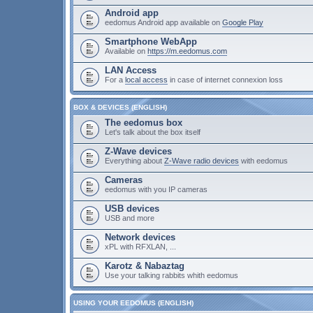
Android app
eedomus Android app available on
Google Play
Smartphone WebApp
Available on
https://m.eedomus.com
LAN Access
For a
local access
in case of internet connexion loss
BOX & DEVICES (ENGLISH)
The eedomus box
Let's talk about the box itself
Z-Wave devices
Everything about
Z-Wave radio devices
with eedomus
Cameras
eedomus with you IP cameras
USB devices
USB and more
Network devices
xPL with RFXLAN, ...
Karotz & Nabaztag
Use your talking rabbits whith eedomus
USING YOUR EEDOMUS (ENGLISH)