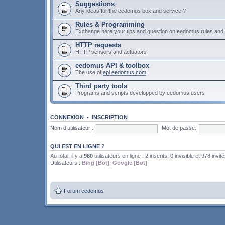
Suggestions
Any ideas for the eedomus box and service ?
Rules & Programming
Exchange here your tips and question on eedomus rules an
HTTP requests
HTTP sensors and actuators
eedomus API & toolbox
The use of
api.eedomus.com
Third party tools
Programs and scripts developped by eedomus users
CONNEXION
•
INSCRIPTION
Nom d’utilisateur :
Mot de passe:
QUI EST EN LIGNE ?
Au total, il y a
980
utilisateurs en ligne : 2 inscrits, 0 invisible et 978 invit
Utilisateurs :
Bing [Bot]
,
Google [Bot]
Forum eedomus