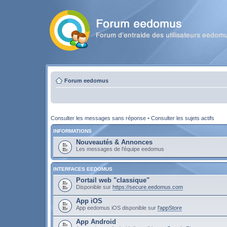
Forum eedomus
Consulter les messages sans réponse
•
Consulter les sujets actifs
INFORMATIONS
Nouveautés & Annonces
Les messages de l'équipe eedomus
INTERFACES EEDOMUS
Portail web "classique"
Disponible sur
https://secure.eedomus.com
App iOS
App eedomus iOS disponible sur
l'appStore
App Android