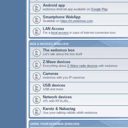
Android app
eedomus Android app available on
Google Play
Smartphone WebApp
Available on
https://m.eedomus.com
LAN Access
For a
local access
in case of internet connexion loss
BOX & DEVICES (ENGLISH)
The eedomus box
Let's talk about the box itself
Z-Wave devices
Everything about
Z-Wave radio devices
with eedomus
Cameras
eedomus with you IP cameras
USB devices
USB and more
Network devices
xPL with RFXLAN, ...
Karotz & Nabaztag
Use your talking rabbits whith eedomus
USING YOUR EEDOMUS (ENGLISH)