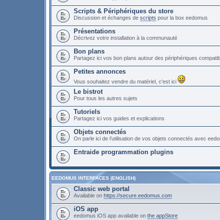
Scripts & Périphériques du store
Discussion et échanges de
scripts
pour la box eedomus
Présentations
Décrivez votre installation à la communauté
Bon plans
Partagez ici vos bon plans autour des périphériques compat
Petites annonces
Vous souhaitez vendre du matériel, c'est ici
Le bistrot
Pour tous les autres sujets
Tutoriels
Partagez ici vos guides et explications
Objets connectés
On parle ici de l’utilisation de vos objets connectés avec ee
Entraide programmation plugins
EEDOMUS INTERFACES (ENGLISH)
Classic web portal
Available on
https://secure.eedomus.com
iOS app
eedomus iOS app available on
the appStore