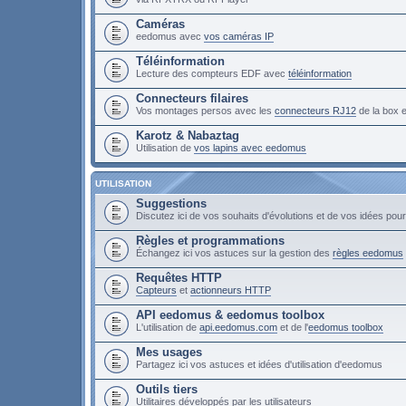
Caméras
eedomus avec
vos caméras IP
Téléinformation
Lecture des compteurs EDF avec
téléinformation
Connecteurs filaires
Vos montages persos avec les
connecteurs RJ12
de la box
Karotz & Nabaztag
Utilisation de
vos lapins avec eedomus
UTILISATION
Suggestions
Discutez ici de vos souhaits d'évolutions et de vos idées po
Règles et programmations
Échangez ici vos astuces sur la gestion des
règles eedomus
Requêtes HTTP
Capteurs
et
actionneurs HTTP
API eedomus & eedomus toolbox
L'utilisation de
api.eedomus.com
et de l'
eedomus toolbox
Mes usages
Partagez ici vos astuces et idées d'utilisation d'eedomus
Outils tiers
Utilitaires développés par les utilisateurs