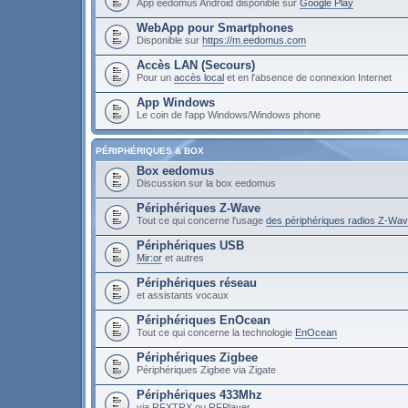
App eedomus Android disponible sur
Google Play
WebApp pour Smartphones
Disponible sur
https://m.eedomus.com
Accès LAN (Secours)
Pour un
accès local
et en l'absence de connexion Internet
App Windows
Le coin de l'app Windows/Windows phone
PÉRIPHÉRIQUES & BOX
Box eedomus
Discussion sur la box eedomus
Périphériques Z-Wave
Tout ce qui concerne l'usage
des périphériques radios Z-Wa
Périphériques USB
Mir:or
et autres
Périphériques réseau
et assistants vocaux
Périphériques EnOcean
Tout ce qui concerne la technologie
EnOcean
Périphériques Zigbee
Périphériques Zigbee via Zigate
Périphériques 433Mhz
via RFXTRX ou RFPlayer