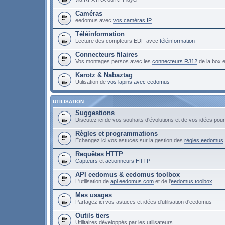
Caméras
eedomus avec
vos caméras IP
Téléinformation
Lecture des compteurs EDF avec
téléinformation
Connecteurs filaires
Vos montages persos avec les
connecteurs RJ12
de la box
Karotz & Nabaztag
Utilisation de
vos lapins avec eedomus
UTILISATION
Suggestions
Discutez ici de vos souhaits d'évolutions et de vos idées po
Règles et programmations
Échangez ici vos astuces sur la gestion des
règles eedomus
Requêtes HTTP
Capteurs
et
actionneurs HTTP
API eedomus & eedomus toolbox
L'utilisation de
api.eedomus.com
et de l'
eedomus toolbox
Mes usages
Partagez ici vos astuces et idées d'utilisation d'eedomus
Outils tiers
Utilitaires développés par les utilisateurs