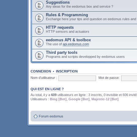
Suggestions
Any ideas for the eedomus box and service ?
Rules & Programming
Exchange here your tips and question on eedomus rules an
HTTP requests
HTTP sensors and actuators
eedomus API & toolbox
The use of
api.eedomus.com
Third party tools
Programs and scripts developped by eedomus users
CONNEXION
•
INSCRIPTION
Nom d’utilisateur :
Mot de passe:
QUI EST EN LIGNE ?
Au total, il y a
609
utilisateurs en ligne : 3 inscrits, 0 invisible et 606 invit
Utilisateurs :
Bing [Bot]
,
Google [Bot]
,
Majestic-12 [Bot]
Forum eedomus