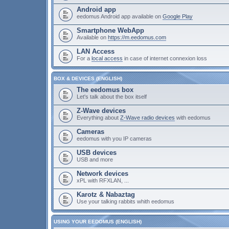
Android app
eedomus Android app available on
Google Play
Smartphone WebApp
Available on
https://m.eedomus.com
LAN Access
For a
local access
in case of internet connexion loss
BOX & DEVICES (ENGLISH)
The eedomus box
Let's talk about the box itself
Z-Wave devices
Everything about
Z-Wave radio devices
with eedomus
Cameras
eedomus with you IP cameras
USB devices
USB and more
Network devices
xPL with RFXLAN, ...
Karotz & Nabaztag
Use your talking rabbits whith eedomus
USING YOUR EEDOMUS (ENGLISH)