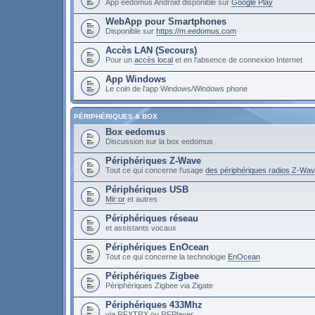
App eedomus Android disponible sur
Google Play
WebApp pour Smartphones
Disponible sur
https://m.eedomus.com
Accès LAN (Secours)
Pour un
accès local
et en l'absence de connexion Internet
App Windows
Le coin de l'app Windows/Windows phone
PÉRIPHÉRIQUES & BOX
Box eedomus
Discussion sur la box eedomus
Périphériques Z-Wave
Tout ce qui concerne l'usage
des périphériques radios Z-Wa
Périphériques USB
Mir:or
et autres
Périphériques réseau
et assistants vocaux
Périphériques EnOcean
Tout ce qui concerne la technologie
EnOcean
Périphériques Zigbee
Périphériques Zigbee via Zigate
Périphériques 433Mhz
via RFXTRX ou RFPlayer