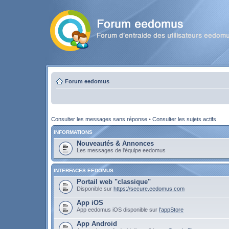
Forum eedomus
Consulter les messages sans réponse
•
Consulter les sujets actifs
INFORMATIONS
Nouveautés & Annonces
Les messages de l'équipe eedomus
INTERFACES EEDOMUS
Portail web "classique"
Disponible sur
https://secure.eedomus.com
App iOS
App eedomus iOS disponible sur
l'appStore
App Android