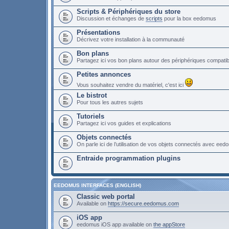
Scripts & Périphériques du store
Discussion et échanges de
scripts
pour la box eedomus
Présentations
Décrivez votre installation à la communauté
Bon plans
Partagez ici vos bon plans autour des périphériques compat
Petites annonces
Vous souhaitez vendre du matériel, c'est ici
Le bistrot
Pour tous les autres sujets
Tutoriels
Partagez ici vos guides et explications
Objets connectés
On parle ici de l’utilisation de vos objets connectés avec ee
Entraide programmation plugins
EEDOMUS INTERFACES (ENGLISH)
Classic web portal
Available on
https://secure.eedomus.com
iOS app
eedomus iOS app available on
the appStore